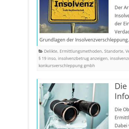
Der Ar
Insolv
der Ei
Verdac
Grundlagen der Insolvenzverschleppun
Delikte
,
Ermittlungsmethoden
,
Standorte
,
V
§ 19 inso
,
insolvenzbetrug anzeigen
,
insolvenz
konkursverschleppung gmbh
Die
Inf
Die Ob
Ermitt
Dabei 