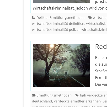
jurist
Wirtschaftskriminalität, jedoch wird von
Delikte
,
Ermittlungsmethoden
wirtscha
wirtschaftskriminalität definition
,
wirtschaftskr
wirtschaftskriminalität polizei
,
wirtschaftskrim
Rec
Bei ei
die zu
Strafv
Ermitt
Die v
Ermittlungsmethoden
bgh verdeckte er
deutschland
,
verdeckte ermittler erkennen
,
ve