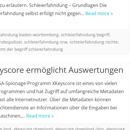
zu erläutern. Schleierfahndung – Grundlagen Die
erfahndung selbst erfolgt nicht gegen…
Read more »
rfahndung baden-württemberg
,
schleierfahndung begriff
,
ndespolizei
,
schleierfahndung nrw
,
schleierfahndung rechte
,
t der begriff schleierfahndung
yscore ermöglicht Auswertungen
A-Spionage-Programm XKeyscore ist eines von vielen
rogrammen und hat Zugriff auf umfangreiche Metadaten
ast alle Internetnutzer. Über die Metadaten können
chtendienste an Informationen über die Eingaben bei
aschinen,…
Read more »
re bnd
,
xkeyscore download
,
xkeyscore download chip
,
xkeyscore