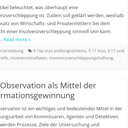
tikel beleuchtet, was überhaupt eine
enzverschleppung ist. Zudem soll geklärt werden, weshalb
nsatz von Wirtschafts- und Privatermittlern bei dem
ht einer Insolvenzverschleppung sinnvoll sein kann.
g…
Read more »
eranstaltung
§ 15a inso prüfungsschema
,
§ 17 inso
,
§ 17 und
reife
,
insolvenzstraftaten
,
insolvenzverschleppungshaftung
,
 Observation als Mittel der
ormationsgewinnung
servation ist ein wichtiges und bedeutendes Mittel in der
lungsarbeit von Kommissaren, Agenten und Detektiven.
werden Prozesse, Ziele der Untersuchung und