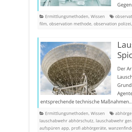
Gegen
Ermittlungsmethoden
,
Wissen
observat
film
,
observation methode
,
observation polizei
Lau
Spi
Der Ar
Lausch
Grundl
Agente
entsprechende technische Maßnahmen
Ermittlungsmethoden
,
Wissen
abhörge
lauschabwehr abhörschutz
,
lauschabwehr ger
aufspüren app
,
profi abhörgeräte
,
wanzenfind