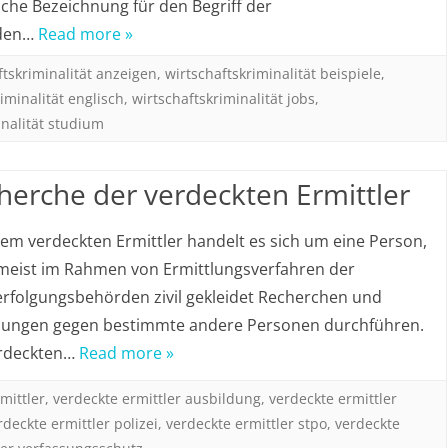
ische Bezeichnung für den Begriff der
 den…
Read more »
ftskriminalität anzeigen
,
wirtschaftskriminalität beispiele
,
iminalität englisch
,
wirtschaftskriminalität jobs
,
inalität studium
herche der verdeckten Ermittler
nem verdeckten Ermittler handelt es sich um eine Person,
meist im Rahmen von Ermittlungsverfahren der
erfolgungsbehörden zivil gekleidet Recherchen und
lungen gegen bestimmte andere Personen durchführen.
erdeckten…
Read more »
mittler
,
verdeckte ermittler ausbildung
,
verdeckte ermittler
rdeckte ermittler polizei
,
verdeckte ermittler stpo
,
verdeckte