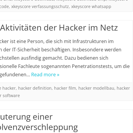
 code
,
xkeyscore verfassungsschutz
,
xkeyscore whatsapp
 Aktivitäten der Hacker im Netz
cker ist eine Person, die sich mit Infrastrukturen im
h der IT-Sicherheit beschäftigen. Insbesondere werden
hstellen ausfindig gemacht. Dazu bedienen sich
sionelle Fachleute sogenannten Penetrationstests, um die
 gefundenen…
Read more »
e hacker
,
hacker definition
,
hacker film
,
hacker modellbau
,
hacker
r software
äuterung einer
olvenzverschleppung