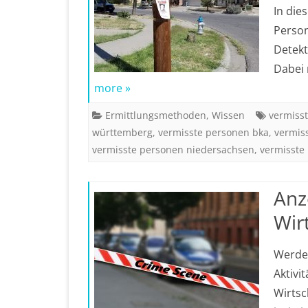
In die
Person
Detekt
Dabei
more »
Ermittlungsmethoden
,
Wissen
vermisst
württemberg
,
vermisste personen bka
,
vermis
vermisste personen niedersachsen
,
vermisste
Anz
Wir
Werden
Aktivi
Wirtsc