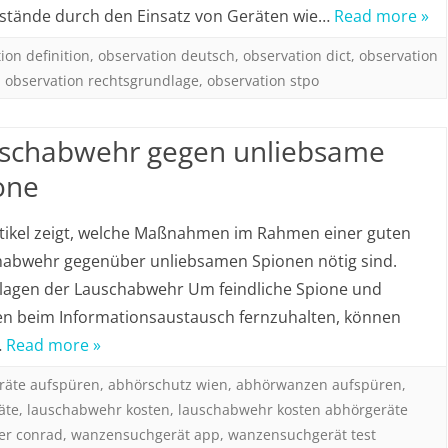
stände durch den Einsatz von Geräten wie…
Read more »
ion definition
,
observation deutsch
,
observation dict
,
observation
,
observation rechtsgrundlage
,
observation stpo
schabwehr gegen unliebsame
one
tikel zeigt, welche Maßnahmen im Rahmen einer guten
abwehr gegenüber unliebsamen Spionen nötig sind.
agen der Lauschabwehr Um feindliche Spione und
n beim Informationsaustausch fernzuhalten, können
…
Read more »
räte aufspüren
,
abhörschutz wien
,
abhörwanzen aufspüren
,
äte
,
lauschabwehr kosten
,
lauschabwehr kosten abhörgeräte
er conrad
,
wanzensuchgerät app
,
wanzensuchgerät test