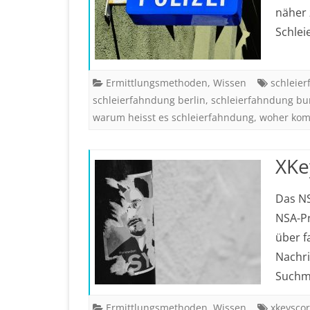
näher 
Schlei
Ermittlungsmethoden
,
Wissen
schleie
schleierfahndung berlin
,
schleierfahndung bu
warum heisst es schleierfahndung
,
woher komm
XKe
Das NS
NSA-P
über f
Nachri
Suchm
Ermittlungsmethoden
,
Wissen
xkeysco