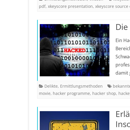
pdf
,
xkeyscore presentation
,
xkeyscore source
Die
Ein Ha
Bereic
Schwac
profes
damit
Delikte
,
Ermittlungsmethoden
bekannt
movie
,
hacker programme
,
hacker shop
,
hacke
Erl
Ins