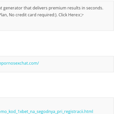
nt generator that delivers premium results in seconds.
lan, No credit card required:). Click Here:👉
ivepornosexchat.com/
mo_kod_1xbet_na_segodnya_pri_registracii.html