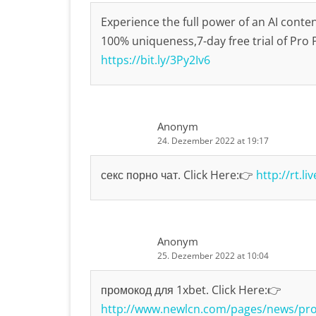
Experience the full power of an AI conte
100% uniqueness,7-day free trial of Pro P
https://bit.ly/3Py2Iv6
Anonym
24. Dezember 2022 at 19:17
секс порно чат. Click Here:👉
http://rt.l
Anonym
25. Dezember 2022 at 10:04
промокод для 1xbet. Click Here:👉
http://www.newlcn.com/pages/news/pro