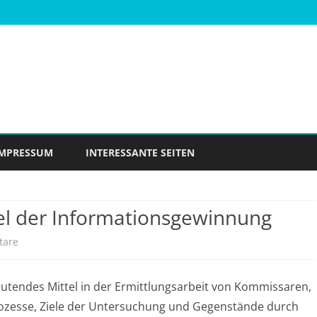
Skip
to
IMPRESSUM
INTERESSANTE SEITEN
content
tel der Informationsgewinnung
zu
tare
Die
eutendes Mittel in der Ermittlungsarbeit von Kommissaren,
Observation
ozesse, Ziele der Untersuchung und Gegenstände durch
als