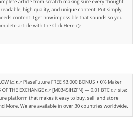
complete article from scratch making sure every thought
n readable, high quality, and unique content. Put simply,
needs content. I get how impossible that sounds so you
mplete article with the Click Here:👉
OW 📈 👉 PlaseFuture FREE $3,000 BONUS + 0% Maker
OF THE EXCHANGE 👉 [M0345IHZFN] — 0.01 BTC 👉 site:
ure platform that makes it easy to buy, sell, and store
nd More. We are available in over 30 countries worldwide.