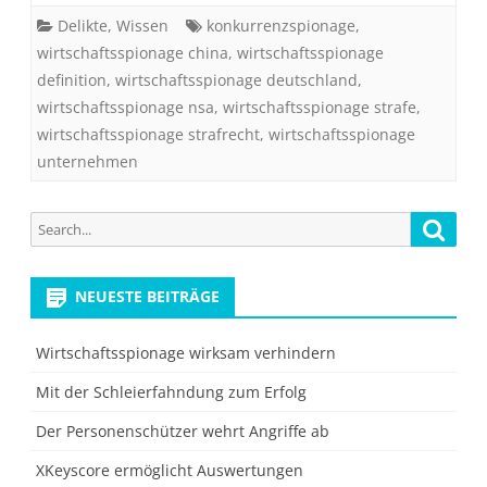
Delikte
,
Wissen
konkurrenzspionage
,
wirtschaftsspionage china
,
wirtschaftsspionage
definition
,
wirtschaftsspionage deutschland
,
wirtschaftsspionage nsa
,
wirtschaftsspionage strafe
,
wirtschaftsspionage strafrecht
,
wirtschaftsspionage
unternehmen
Search
Searc
for:
NEUESTE BEITRÄGE
Wirtschaftsspionage wirksam verhindern
Mit der Schleierfahndung zum Erfolg
Der Personenschützer wehrt Angriffe ab
XKeyscore ermöglicht Auswertungen