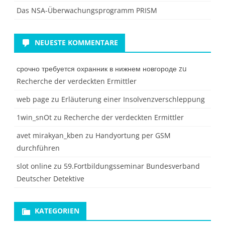
Das NSA-Überwachungsprogramm PRISM
NEUESTE KOMMENTARE
срочно требуется охранник в нижнем новгороде
zu
Recherche der verdeckten Ermittler
web page
zu
Erläuterung einer Insolvenzverschleppung
1win_snOt
zu
Recherche der verdeckten Ermittler
avet mirakyan_kben
zu
Handyortung per GSM
durchführen
slot online
zu
59.Fortbildungsseminar Bundesverband
Deutscher Detektive
KATEGORIEN