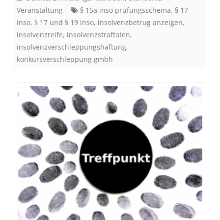
Veranstaltung
§ 15a inso prüfungsschema
,
§ 17
inso
,
§ 17 und § 19 inso
,
insolvenzbetrug anzeigen
,
insolvenzreife
,
insolvenzstraftaten
,
insolvenzverschleppungshaftung
,
konkursverschleppung gmbh