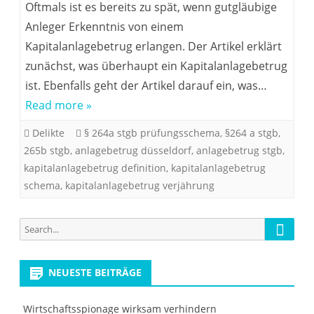
Oftmals ist es bereits zu spät, wenn gutgläubige
Anleger Erkenntnis von einem
Kapitalanlagebetrug erlangen. Der Artikel erklärt
zunächst, was überhaupt ein Kapitalanlagebetrug
ist. Ebenfalls geht der Artikel darauf ein, was…
Read more »
Delikte
§ 264a stgb prüfungsschema
,
§264 a stgb
,
265b stgb
,
anlagebetrug düsseldorf
,
anlagebetrug stgb
,
kapitalanlagebetrug definition
,
kapitalanlagebetrug
schema
,
kapitalanlagebetrug verjährung
Searc
Search
for:
NEUESTE BEITRÄGE
Wirtschaftsspionage wirksam verhindern