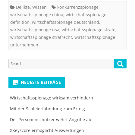
Delikte
,
Wissen
konkurrenzspionage
,
wirtschaftsspionage china
,
wirtschaftsspionage
definition
,
wirtschaftsspionage deutschland
,
wirtschaftsspionage nsa
,
wirtschaftsspionage strafe
,
wirtschaftsspionage strafrecht
,
wirtschaftsspionage
unternehmen
Search
Searc
for:
NEUESTE BEITRÄGE
Wirtschaftsspionage wirksam verhindern
Mit der Schleierfahndung zum Erfolg
Der Personenschützer wehrt Angriffe ab
XKeyscore ermöglicht Auswertungen