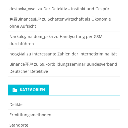
dostavka_vwel
zu
Der Detektiv – Instinkt und Gespür
免费Binance账户
zu
Schattenwirtschaft als Ökonomie
ohne Aufsicht
Narkolog na dom_pska
zu
Handyortung per GSM
durchführen
noogNal
zu
Interessante Zahlen der Internetkriminalität
Binance开户
zu
59.Fortbildungsseminar Bundesverband
Deutscher Detektive
KATEGORIEN
Delikte
Ermittlungsmethoden
Standorte