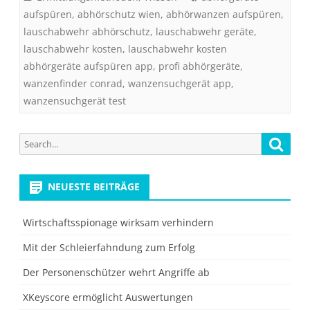
aufspüren
,
abhörschutz wien
,
abhörwanzen aufspüren
,
lauschabwehr abhörschutz
,
lauschabwehr geräte
,
lauschabwehr kosten
,
lauschabwehr kosten
abhörgeräte aufspüren app
,
profi abhörgeräte
,
wanzenfinder conrad
,
wanzensuchgerät app
,
wanzensuchgerät test
Search
Searc
for:
NEUESTE BEITRÄGE
Wirtschaftsspionage wirksam verhindern
Mit der Schleierfahndung zum Erfolg
Der Personenschützer wehrt Angriffe ab
XKeyscore ermöglicht Auswertungen