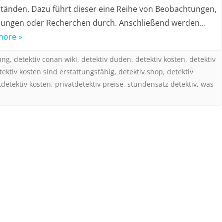
tänden. Dazu führt dieser eine Reihe von Beobachtungen,
lungen oder Recherchen durch. Anschließend werden…
more »
ung
,
detektiv conan wiki
,
detektiv duden
,
detektiv kosten
,
detektiv
tektiv kosten sind erstattungsfähig
,
detektiv shop
,
detektiv
tdetektiv kosten
,
privatdetektiv preise
,
stundensatz detektiv
,
was