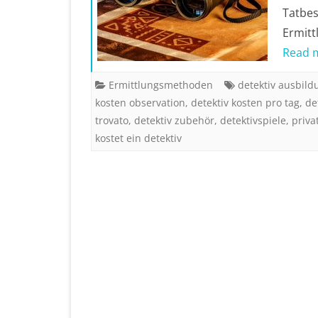
Tatbes
Ermitt
Read 
Ermittlungsmethoden
detektiv ausbild
kosten observation
,
detektiv kosten pro tag
,
de
trovato
,
detektiv zubehör
,
detektivspiele
,
priva
kostet ein detektiv