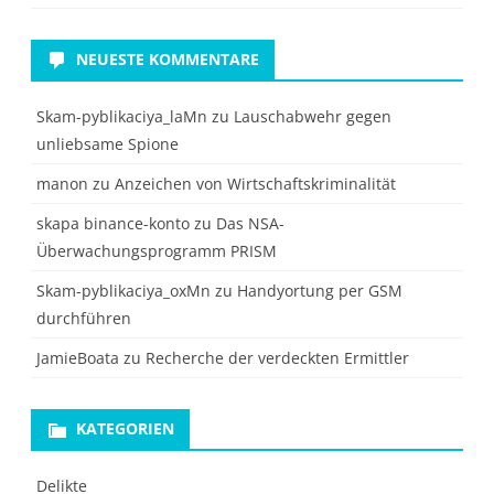
NEUESTE KOMMENTARE
Skam-pyblikaciya_laMn
zu
Lauschabwehr gegen
unliebsame Spione
manon
zu
Anzeichen von Wirtschaftskriminalität
skapa binance-konto
zu
Das NSA-
Überwachungsprogramm PRISM
Skam-pyblikaciya_oxMn
zu
Handyortung per GSM
durchführen
JamieBoata
zu
Recherche der verdeckten Ermittler
KATEGORIEN
Delikte