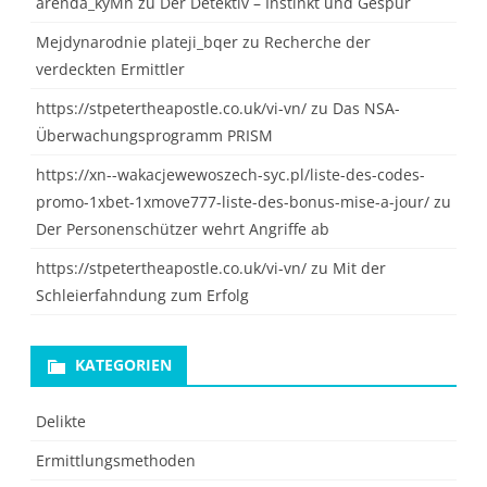
arenda_kyMn
zu
Der Detektiv – Instinkt und Gespür
Mejdynarodnie plateji_bqer
zu
Recherche der
verdeckten Ermittler
https://stpetertheapostle.co.uk/vi-vn/
zu
Das NSA-
Überwachungsprogramm PRISM
https://xn--wakacjewewoszech-syc.pl/liste-des-codes-
promo-1xbet-1xmove777-liste-des-bonus-mise-a-jour/
zu
Der Personenschützer wehrt Angriffe ab
https://stpetertheapostle.co.uk/vi-vn/
zu
Mit der
Schleierfahndung zum Erfolg
KATEGORIEN
Delikte
Ermittlungsmethoden